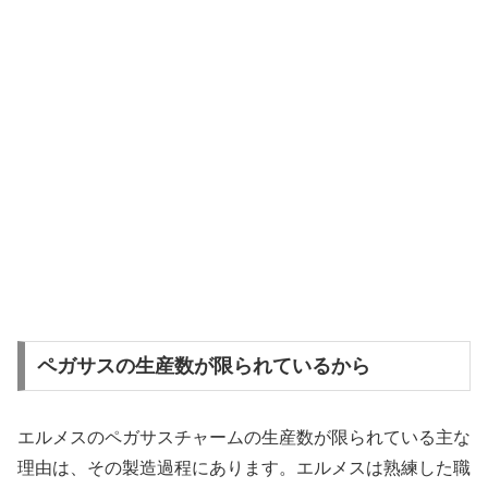
ペガサスの生産数が限られているから
エルメスのペガサスチャームの生産数が限られている主な
理由は、その製造過程にあります。エルメスは熟練した職