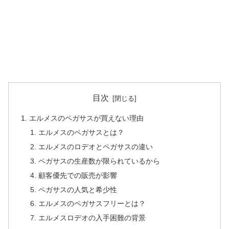
目次
エルメスのペガサスが買えない理由
エルメスのペガサスとは？
エルメスのロデオとペガサスの違い
ペガサスの生産数が限られているから
顧客優先での販売が影響
ペガサスの人気と希少性
エルメスのペガサスフリーとは？
エルメスロデオの入手困難の背景