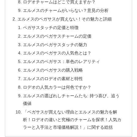
ロデオチャームはどこで買えますか？
エルメスのチャームがいらない？意見の分析
エルメスのペガサスが買えない！その魅力と詳細
ペガサスタッチの定価と特徴
エルメスのペガサスチャームの定価
エルメスのペガサスタッチの魅力
エルメスのペガサスの人気色とは？
エルメスのペガサス：単色のレアリティ
エルメスのペガサスの購入戦略
エルメスのロデオの素材と特性
ロデオの人気カラーは何色ですか？
エルメスの選ばれしチャームたち: 持つ喜び、追う
価値
「ペガサスが買えない理由とエルメスの魅力を解
析！ロデオの違いと究極のチャームを探求！人気カ
ラーと入手法と市場価格解説！」に関する総括