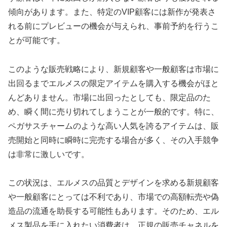
傾向があります。また、特定のVIP顧客には新作が発表さ
れる前にプレビューの機会が与えられ、事前予約を行うこ
とが可能です。
このような販売戦略により、新規顧客や一般顧客は市場に
出回るまでエルメスの限定アイテムを購入する機会がほと
んどありません。市場に出回ったとしても、限定品のた
め、瞬く間に売り切れてしまうことが一般的です。特に、
ペガサスチャームのような高い人気を誇るアイテムは、販
売開始と同時に瞬時に完売する場合が多く、その入手競争
は非常に激しいです。
この状況は、エルメスの品質とデザインを求める新規顧客
や一般顧客にとっては不利であり、市場での高額転売や偽
造品の流通を助長する可能性もあります。そのため、エル
メス製品を手に入れたい消費者は、正規の販売チャネルを