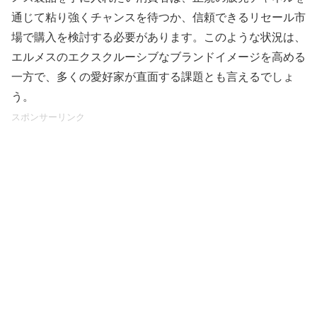
通じて粘り強くチャンスを待つか、信頼できるリセール市
場で購入を検討する必要があります。このような状況は、
エルメスのエクスクルーシブなブランドイメージを高める
一方で、多くの愛好家が直面する課題とも言えるでしょ
う。
スポンサーリンク