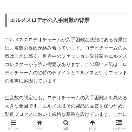
エルメスロデオの入手困難の背景
エルメスのロデオチャームが入手困難な状態にある背景に
は、複数の要因が絡み合っています。ロデオチャームの人
気は非常に高く、世界中のファッション愛好家やエルメス
コレクターから強い需要があります。この高い人気は、ロ
デオチャームの独特のデザインとエルメスというブランド
の名声に起因しています。
生産数の限定性も、ロデオチャームの入手困難さを高める
大きな要因です。エルメスはその製品の品質を保つため、
製造プロセスにおいて厳格な基準を設けています。これに
より、ロデオチャームの生産数は意図的に制限されてお
メニュー
ホーム
検索
トップ
サイドバー
り、一度に市場に流通する数が非常に少なくなっていま