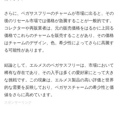
さらに、ペガサスフリーのチャームが市場に出ると、その
後のリセール市場では価格が急騰することが一般的です。
コレクターや再販業者は、元の販売価格をはるかに上回る
価格でこれらのチャームを販売することがあり、その価格
はチャームのデザイン、色、希少性によってさらに高騰す
る可能性があります。
結論として、エルメスのペガサスフリーは、市場において
稀有な存在であり、その入手は多くの愛好家にとって大き
な挑戦です。この現象は、エルメス製品の高い評価と世界
的な需要を反映しており、ペガサスチャームの希少性と価
値をさらに高めています。
スポンサーリンク