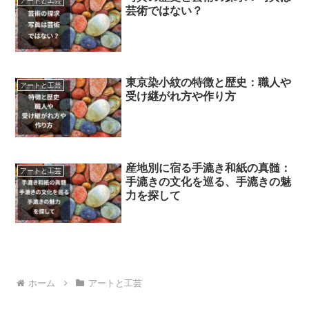
アートと工芸
芸術ではない？
東京染小紋の特徴と歴史：職人や
アートと工芸
受け継がれ方や作り方
産地別に宿る手漉き和紙の真髄：
アートと工芸
手漉きの文化を巡る、手漉きの魅
力を探して
ホーム
アートと工芸