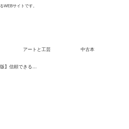
るWEBサイトです。
アートと工芸
中古本
【保存版】信頼できるおすすめ外部サイト10選 — ゴルフ・コーヒー・アート・ビジネスまで幅広くカバー！