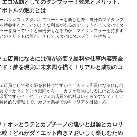
！エコ活動としてのタンブラー！効果とメリット、
イボトルの魅力とは
ーバックス（スタバ）でコーヒーを楽しむ際、自分のマイタンブ
を持参すると、どのような利点があるのでしょうか？スタバでタ
ラーを持っていくと何円安くなるのか、マイタンブラーを持参す
とのメリットは何か、そしてスタバにタンブラーを持ち...
フェ店員になるには何が必要？給料や仕事内容完全
イド：夢を現実に未来図を描く！リアルと成功のコ
！
ェ店員として働く夢をお持ちですか？「カフェ店員になるには何
要ですか？」という疑問から、「カフェ店員になるにはどんな学
必要ですか？」や「カフェの店員の給料はいくらですか？」とい
具体的な情報まで、カフェ業界でのキャリアを目指す方...
フェオレとラテとカプチーノの違いと起源とカロリ
比較！どれがダイエット向き？おいしく楽しむため