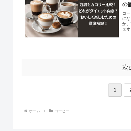
の
コー
にな
か、
ェオ
次
1
ホーム
コーヒー