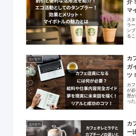
介
マ
スタ
ラー
ンブ
るこ
カ
コーヒー
ガ
ツ
カフ
が必
歴が
った
カ
コーヒー
ー