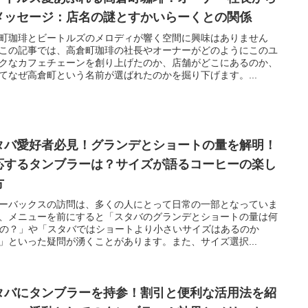
メッセージ：店名の謎とすかいらーくとの関係
町珈琲とビートルズのメロディが響く空間に興味はありません
この記事では、高倉町珈琲の社長やオーナーがどのようにこのユ
クなカフェチェーンを創り上げたのか、店舗がどこにあるのか、
てなぜ高倉町という名前が選ばれたのかを掘り下げます。...
タバ愛好者必見！グランデとショートの量を解明！
応するタンブラーは？サイズが語るコーヒーの楽し
方
ーバックスの訪問は、多くの人にとって日常の一部となっていま
、メニューを前にすると「スタバのグランデとショートの量は何
なの？」や「スタバではショートより小さいサイズはあるのか
」といった疑問が湧くことがあります。また、サイズ選択...
タバにタンブラーを持参！割引と便利な活用法を紹