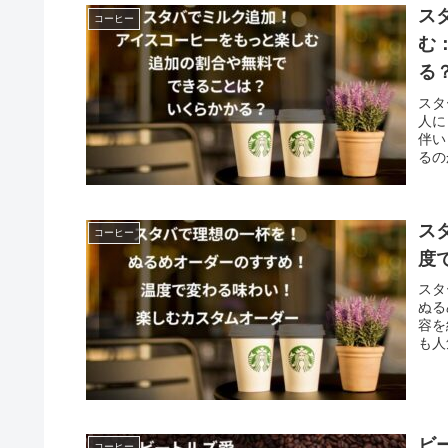
ス
コーヒー
む
る
スタ
人に
伴い
るの
ス
コーヒー
度
スタ
ぬる
容を
も人
ビ
コーヒー