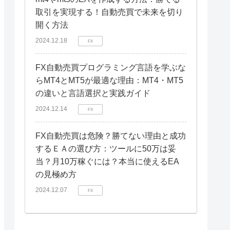
取引を実現する！自動売買で未来を切り
開く方法
2024.12.18
FX
FX自動売買プログラミング言語を学ぶな
らMT4とMT5が最適な理由：MT4・MT5
の違いと言語選択と実践ガイド
2024.12.14
FX
FX自動売買は危険？勝てない理由と成功
するＥＡの選び方：ツールに50万は妥
当？月10万稼ぐには？本当に使えるEA
の見極め方
2024.12.07
FX