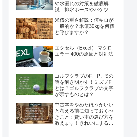
や水漏れの対策を徹底解
説：排水ホースやバケツの
活用術も紹介
米俵の重さ解説：何キロが
一般的か？米俵30kgを何俵
と呼びますか？
エクセル（Excel） マクロ
エラー 400の原因と対処法
ゴルフクラブのF、P、Sの
謎を解き明かす！ミズノF
とは？ゴルフクラブの文字
が示すものとは？
中古本をやめたほうがいい
と考える前に知っておくべ
きこと：賢い本の選び方を
教えます！きれいにする簡
単テクニック！と古本ライ
フを快適にする方法！