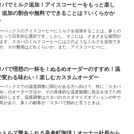
タバでミルク追加！アイスコーヒーをもっと楽し
：追加の割合や無料でできることは？いくらかか
？
ーバックスのアイスコーヒーにミルクを追加することは、多くの
とって日常的な選択です。しかし、そこには、さまざまな疑問が
ます。スタバのミルクコーヒーにはどのようなミルクを追加でき
か、その費用はどれくらいか、また、アイスコーヒーに...
タバで理想の一杯を！ぬるめオーダーのすすめ！温
で変わる味わい！楽しむカスタムオーダー
ーバックスでの温度調整に関心がある方へ向けて、特に「スタバ
め」のオーダー方法や、その具体的な温度範囲に焦点を当てた内
紹介します。温度調整はスタバのカスタマイズオプションの中で
気があり、多くの顧客が「スタバで熱めと言うときは...
ートルズ愛あふれる高倉町珈琲！オーナー社長から