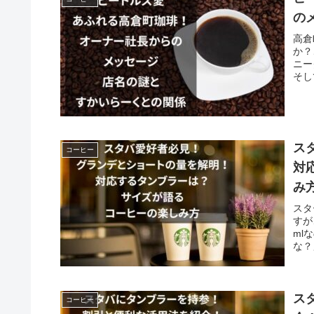
の
高倉
か？
ニー
そし
ス
コーヒー
対
み
スタ
すが
ml
な？
ス
コーヒー