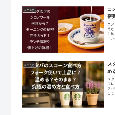
コ
コーヒー
密
コメ
うか
しめ
ーン
ス
コーヒー
め
スタ
フレ
タバ
しょ