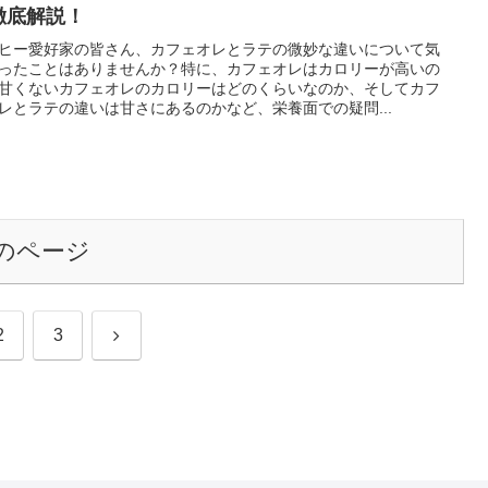
徹底解説！
ヒー愛好家の皆さん、カフェオレとラテの微妙な違いについて気
ったことはありませんか？特に、カフェオレはカロリーが高いの
甘くないカフェオレのカロリーはどのくらいなのか、そしてカフ
レとラテの違いは甘さにあるのかなど、栄養面での疑問...
のページ
次
2
3
へ