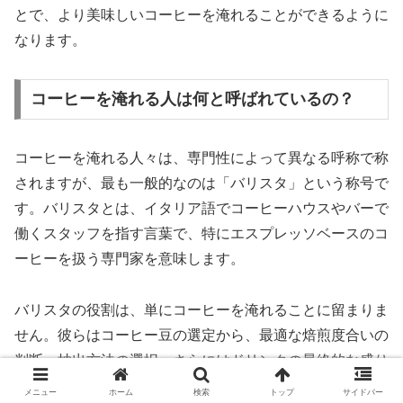
とで、より美味しいコーヒーを淹れることができるように
なります。
コーヒーを淹れる人は何と呼ばれているの？
コーヒーを淹れる人々は、専門性によって異なる呼称で称
されますが、最も一般的なのは「バリスタ」という称号で
す。バリスタとは、イタリア語でコーヒーハウスやバーで
働くスタッフを指す言葉で、特にエスプレッソベースのコ
ーヒーを扱う専門家を意味します。
バリスタの役割は、単にコーヒーを淹れることに留まりま
せん。彼らはコーヒー豆の選定から、最適な焙煎度合いの
判断、抽出方法の選択、さらにはドリンクの最終的な盛り
付けに至るまで、コーヒーの全プロセスに精通していま
メニュー
ホーム
検索
トップ
サイドバー