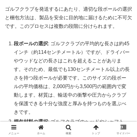
ゴルフクラブを発送するにあたり、適切な段ボールの選択
と梱包方法は、製品を安全に目的地に届けるために不可欠
です。このプロセスは複数の段階に分けられます。
段ボールの選択
: ゴルフクラブの平均的な長さは約45
インチ（約114センチメートル）ですが、ドライバー
やウッドなどの長さはこれを超えることがありま
す。そのため、最低でも130センチメートル以上の長
さを持つ段ボールが必要です。このサイズの段ボー
ルの平均価格は、2,000円から3,500円の範囲内で変
動します。材質は、輸送中の衝撃や圧力からクラブ
を保護できる十分な強度と厚みを持つものを選ぶべ
きです。
梱包材料の選択
: ゴルフクラブのヘッドやシャフト
は、特に衝撃に敏感であり、適切な保護が必要で
メニュー
ホーム
検索
トップ
サイドバー